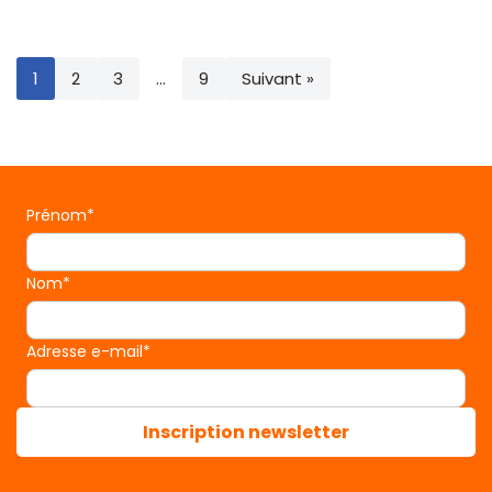
1
2
3
…
9
Suivant »
Prénom*
Nom*
Adresse e-mail*
Inscription newsletter