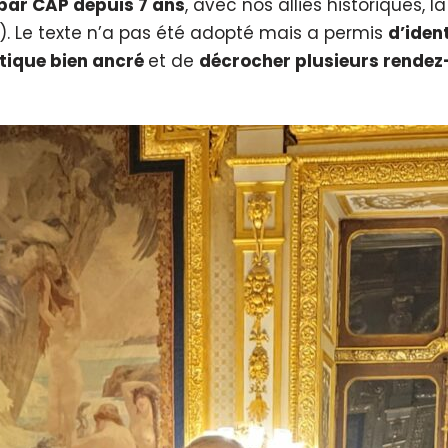
ar CAP depuis 7 ans
, avec nos alliés historiques, l
). Le texte n’a pas été adopté mais a permis
d’iden
itique bien ancré
et de
décrocher plusieurs rendez