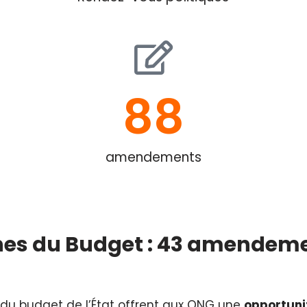
88
amendements
ignes du Budget : 43 amendem
 du budget de l’État offrent aux ONG une
opportuni