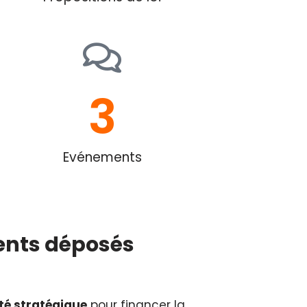
3
Evénements
ents déposés
té stratégique
pour financer la