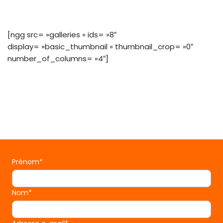
[ngg src= »galleries » ids= »8″
display= »basic_thumbnail » thumbnail_crop= »0″
number_of_columns= »4″]
Prénom*
Nom*